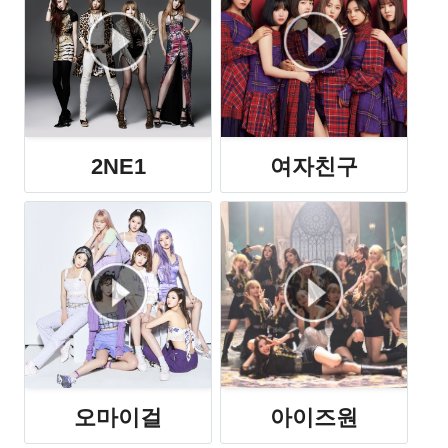
2NE1
여자친구
오마이걸
아이즈원