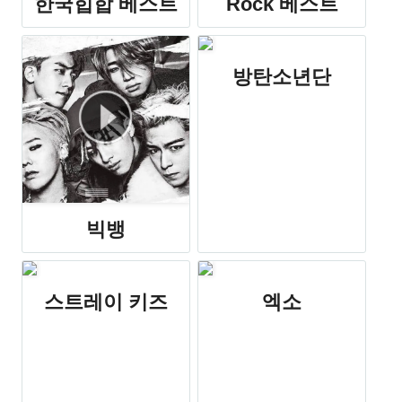
한국힙합 베스트
Rock 베스트
방탄소년단
빅뱅
스트레이 키즈
엑소