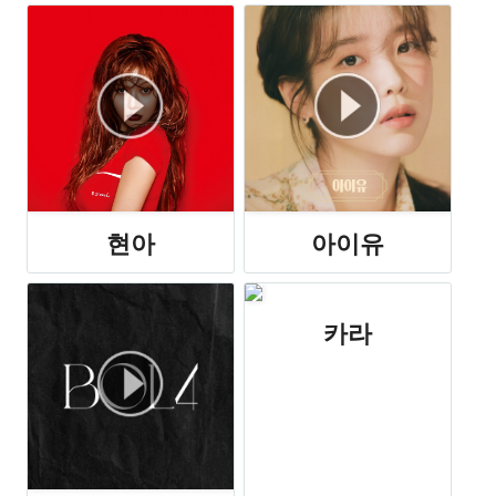
현아
아이유
카라